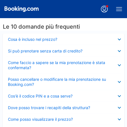
Le 10 domande più frequenti
Elemento
Cosa è incluso nel prezzo?
chiuso
Elemento
Si può prenotare senza carta di credito?
chiuso
Elemento
Come faccio a sapere se la mia prenotazione è stata
chiuso
confermata?
Elemento
Posso cancellare o modificare la mia prenotazione su
chiuso
Booking.com?
Elemento
Cos'è il codice PIN e a cosa serve?
chiuso
Elemento
Dove posso trovare i recapiti della struttura?
chiuso
Elemento
Come posso visualizzare il prezzo?
chiuso