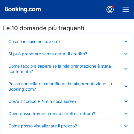
Le 10 domande più frequenti
Elemento
Cosa è incluso nel prezzo?
chiuso
Elemento
Si può prenotare senza carta di credito?
chiuso
Elemento
Come faccio a sapere se la mia prenotazione è stata
chiuso
confermata?
Elemento
Posso cancellare o modificare la mia prenotazione su
chiuso
Booking.com?
Elemento
Cos'è il codice PIN e a cosa serve?
chiuso
Elemento
Dove posso trovare i recapiti della struttura?
chiuso
Elemento
Come posso visualizzare il prezzo?
chiuso