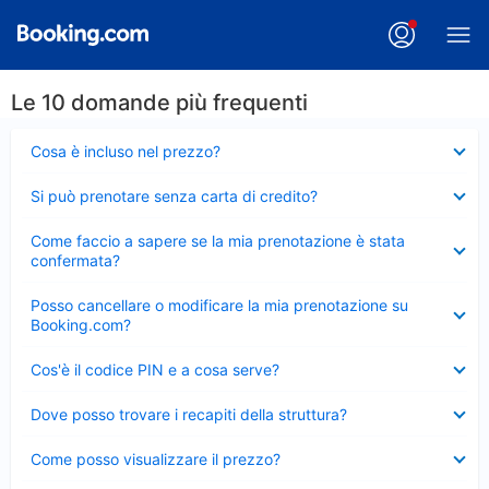
Le 10 domande più frequenti
Elemento
Cosa è incluso nel prezzo?
chiuso
Elemento
Si può prenotare senza carta di credito?
chiuso
Elemento
Come faccio a sapere se la mia prenotazione è stata
chiuso
confermata?
Elemento
Posso cancellare o modificare la mia prenotazione su
chiuso
Booking.com?
Elemento
Cos'è il codice PIN e a cosa serve?
chiuso
Elemento
Dove posso trovare i recapiti della struttura?
chiuso
Elemento
Come posso visualizzare il prezzo?
chiuso