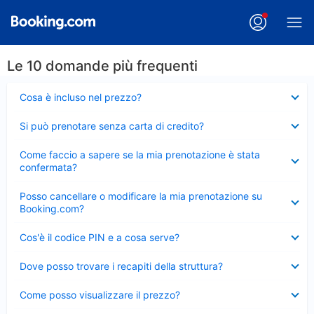
Le 10 domande più frequenti
Elemento
Cosa è incluso nel prezzo?
chiuso
Elemento
Si può prenotare senza carta di credito?
chiuso
Elemento
Come faccio a sapere se la mia prenotazione è stata
chiuso
confermata?
Elemento
Posso cancellare o modificare la mia prenotazione su
chiuso
Booking.com?
Elemento
Cos'è il codice PIN e a cosa serve?
chiuso
Elemento
Dove posso trovare i recapiti della struttura?
chiuso
Elemento
Come posso visualizzare il prezzo?
chiuso