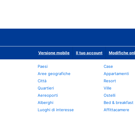
Versione mobile
Il tuo account
Modifiche onl
Paesi
Case
Aree geografiche
Appartamenti
Città
Resort
Quartieri
Ville
Aereoporti
Ostelli
Alberghi
Bed & breakfast
Luoghi di interesse
Affittacamere