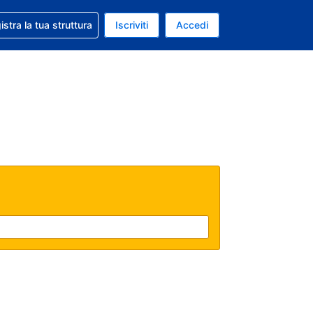
 aiuto con la prenotazione
istra la tua struttura
Iscriviti
Accedi
a attuale: Dollaro statunitense
ua. Lingua attuale: Italiano