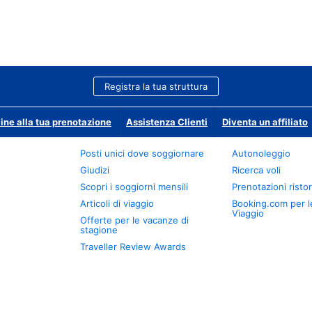
Registra la tua struttura
ine alla tua prenotazione
Assistenza Clienti
Diventa un affiliato
Posti unici dove soggiornare
Autonoleggio
Giudizi
Ricerca voli
Scopri i soggiorni mensili
Prenotazioni ristor
Articoli di viaggio
Booking.com per l
Viaggio
Offerte per le vacanze di
stagione
Traveller Review Awards