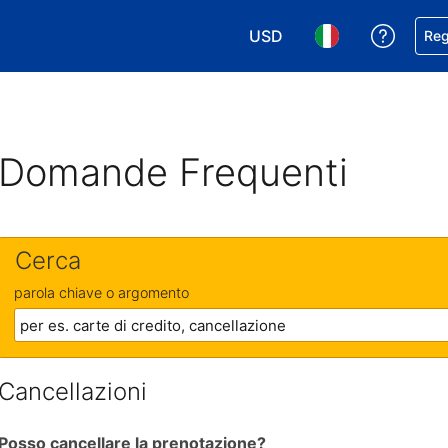
USD
Ricevi
Reg
Scegli la tua valuta. Valut
Scegli la tua ling
Domande Frequenti
Cerca
parola chiave o argomento
Cancellazioni
Posso cancellare la prenotazione?