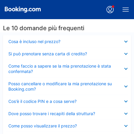
Le 10 domande più frequenti
Elemento
Cosa è incluso nel prezzo?
chiuso
Elemento
Si può prenotare senza carta di credito?
chiuso
Elemento
Come faccio a sapere se la mia prenotazione è stata
chiuso
confermata?
Elemento
Posso cancellare o modificare la mia prenotazione su
chiuso
Booking.com?
Elemento
Cos'è il codice PIN e a cosa serve?
chiuso
Elemento
Dove posso trovare i recapiti della struttura?
chiuso
Elemento
Come posso visualizzare il prezzo?
chiuso