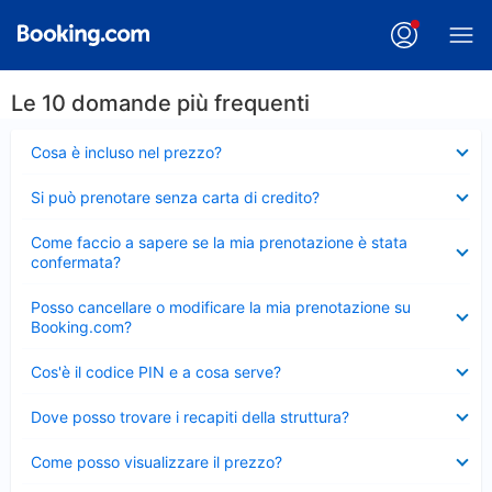
Le 10 domande più frequenti
Elemento
Cosa è incluso nel prezzo?
chiuso
Elemento
Si può prenotare senza carta di credito?
chiuso
Elemento
Come faccio a sapere se la mia prenotazione è stata
chiuso
confermata?
Elemento
Posso cancellare o modificare la mia prenotazione su
chiuso
Booking.com?
Elemento
Cos'è il codice PIN e a cosa serve?
chiuso
Elemento
Dove posso trovare i recapiti della struttura?
chiuso
Elemento
Come posso visualizzare il prezzo?
chiuso