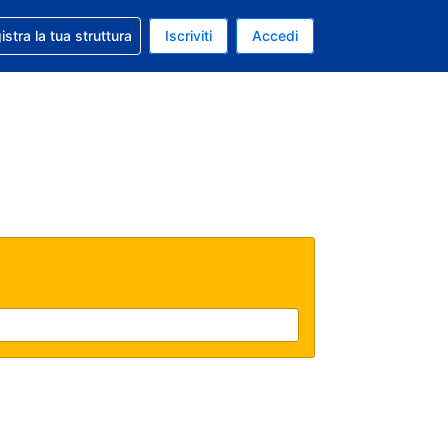
 aiuto con la prenotazione
istra la tua struttura
Iscriviti
Accedi
a attuale: Dollaro statunitense
ua. Lingua attuale: Italiano