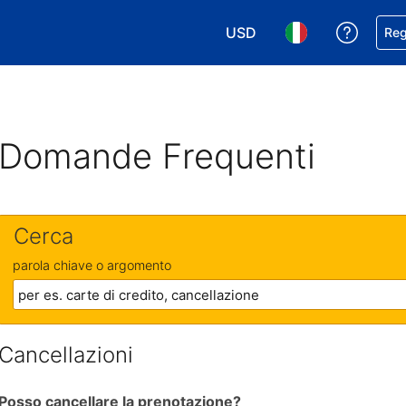
USD
Ricevi
Reg
Scegli la tua valuta. Valut
Scegli la tua ling
Domande Frequenti
Cerca
parola chiave o argomento
Cancellazioni
Posso cancellare la prenotazione?