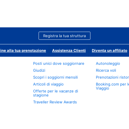
Registra la tua struttura
ine alla tua prenotazione
Assistenza Clienti
Diventa un affiliato
Posti unici dove soggiornare
Autonoleggio
Giudizi
Ricerca voli
Scopri i soggiorni mensili
Prenotazioni ristor
Articoli di viaggio
Booking.com per l
Viaggio
Offerte per le vacanze di
stagione
Traveller Review Awards