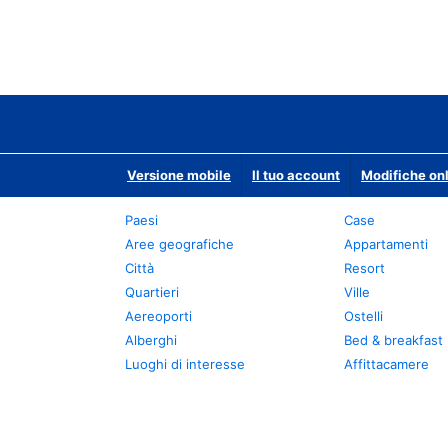
Versione mobile
Il tuo account
Modifiche onl
Paesi
Case
Aree geografiche
Appartamenti
Città
Resort
Quartieri
Ville
Aereoporti
Ostelli
Alberghi
Bed & breakfast
Luoghi di interesse
Affittacamere