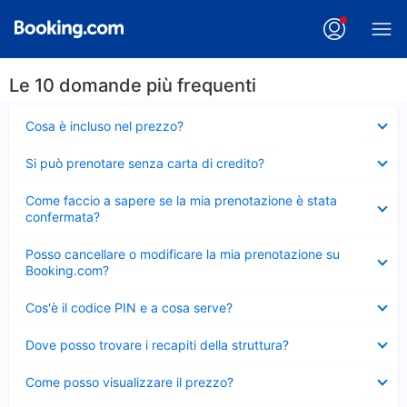
Le 10 domande più frequenti
Elemento
Cosa è incluso nel prezzo?
chiuso
Elemento
Si può prenotare senza carta di credito?
chiuso
Elemento
Come faccio a sapere se la mia prenotazione è stata
chiuso
confermata?
Elemento
Posso cancellare o modificare la mia prenotazione su
chiuso
Booking.com?
Elemento
Cos'è il codice PIN e a cosa serve?
chiuso
Elemento
Dove posso trovare i recapiti della struttura?
chiuso
Elemento
Come posso visualizzare il prezzo?
chiuso