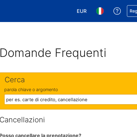
EUR
Ricevi
Reg
Scegli la tua valuta. Valut
Scegli la tua ling
Domande Frequenti
Cerca
parola chiave o argomento
Cancellazioni
Posso cancellare la prenotazione?