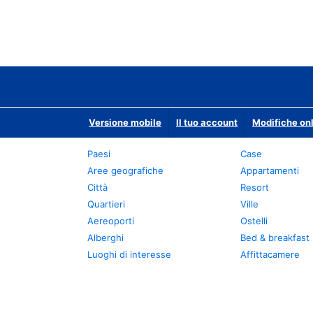
Versione mobile
Il tuo account
Modifiche onl
Paesi
Case
Aree geografiche
Appartamenti
Città
Resort
Quartieri
Ville
Aereoporti
Ostelli
Alberghi
Bed & breakfast
Luoghi di interesse
Affittacamere