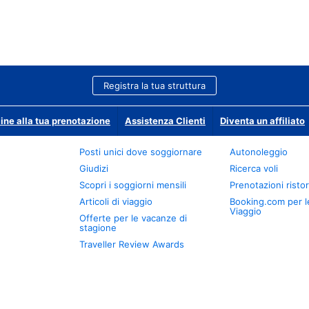
Registra la tua struttura
ine alla tua prenotazione
Assistenza Clienti
Diventa un affiliato
Posti unici dove soggiornare
Autonoleggio
Giudizi
Ricerca voli
Scopri i soggiorni mensili
Prenotazioni ristor
Articoli di viaggio
Booking.com per l
Viaggio
Offerte per le vacanze di
stagione
Traveller Review Awards