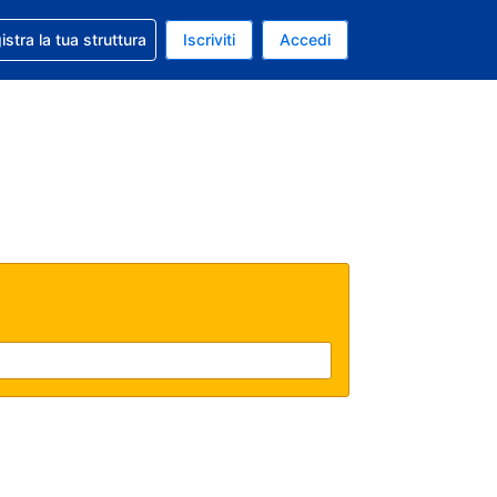
 aiuto con la prenotazione
istra la tua struttura
Iscriviti
Accedi
a attuale: Euro
ua. Lingua attuale: Italiano