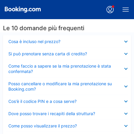
Le 10 domande più frequenti
Elemento
Cosa è incluso nel prezzo?
chiuso
Elemento
Si può prenotare senza carta di credito?
chiuso
Elemento
Come faccio a sapere se la mia prenotazione è stata
chiuso
confermata?
Elemento
Posso cancellare o modificare la mia prenotazione su
chiuso
Booking.com?
Elemento
Cos'è il codice PIN e a cosa serve?
chiuso
Elemento
Dove posso trovare i recapiti della struttura?
chiuso
Elemento
Come posso visualizzare il prezzo?
chiuso