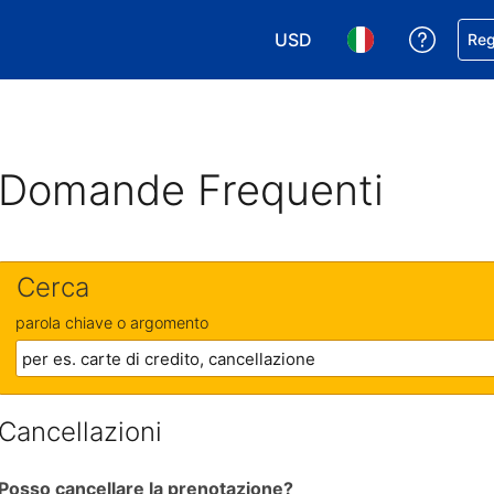
USD
Ricevi
Reg
Scegli la tua valuta. Valut
Scegli la tua ling
Domande Frequenti
Cerca
parola chiave o argomento
Cancellazioni
Posso cancellare la prenotazione?