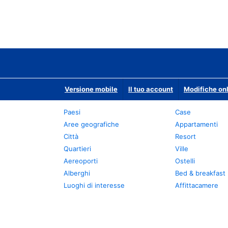
Versione mobile
Il tuo account
Modifiche onl
Paesi
Case
Aree geografiche
Appartamenti
Città
Resort
Quartieri
Ville
Aereoporti
Ostelli
Alberghi
Bed & breakfast
Luoghi di interesse
Affittacamere