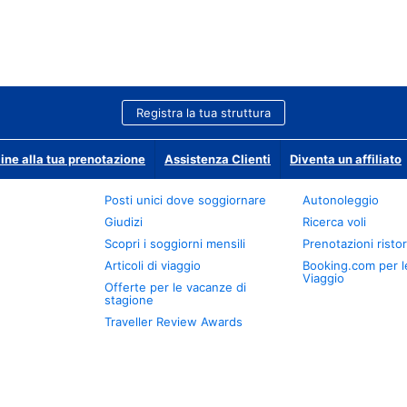
Registra la tua struttura
ine alla tua prenotazione
Assistenza Clienti
Diventa un affiliato
Posti unici dove soggiornare
Autonoleggio
Giudizi
Ricerca voli
Scopri i soggiorni mensili
Prenotazioni ristor
Articoli di viaggio
Booking.com per l
Viaggio
Offerte per le vacanze di
stagione
Traveller Review Awards