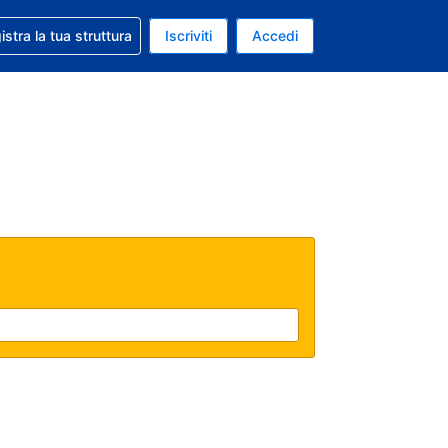
 aiuto con la prenotazione
istra la tua struttura
Iscriviti
Accedi
a attuale: Dollaro statunitense
ua. Lingua attuale: Italiano