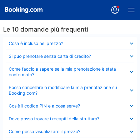
Le 10 domande più frequenti
Elemento
Cosa è incluso nel prezzo?
chiuso
Elemento
Si può prenotare senza carta di credito?
chiuso
Elemento
Come faccio a sapere se la mia prenotazione è stata
chiuso
confermata?
Elemento
Posso cancellare o modificare la mia prenotazione su
chiuso
Booking.com?
Elemento
Cos'è il codice PIN e a cosa serve?
chiuso
Elemento
Dove posso trovare i recapiti della struttura?
chiuso
Elemento
Come posso visualizzare il prezzo?
chiuso