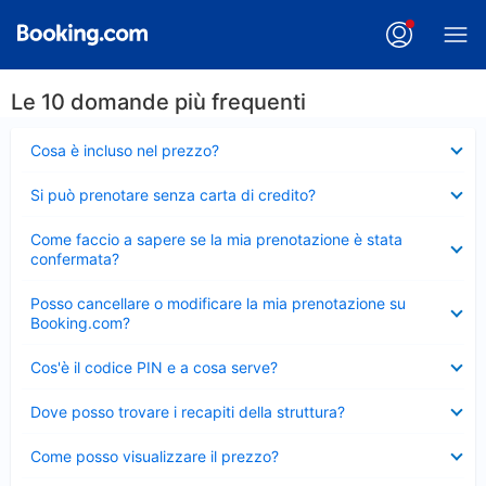
Le 10 domande più frequenti
Elemento
Cosa è incluso nel prezzo?
chiuso
Elemento
Si può prenotare senza carta di credito?
chiuso
Elemento
Come faccio a sapere se la mia prenotazione è stata
chiuso
confermata?
Elemento
Posso cancellare o modificare la mia prenotazione su
chiuso
Booking.com?
Elemento
Cos'è il codice PIN e a cosa serve?
chiuso
Elemento
Dove posso trovare i recapiti della struttura?
chiuso
Elemento
Come posso visualizzare il prezzo?
chiuso