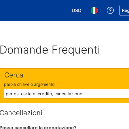
USD
Ricevi
Reg
Scegli la tua valuta. Valut
Scegli la tua ling
Domande Frequenti
Cerca
parola chiave o argomento
Cancellazioni
Posso cancellare la prenotazione?