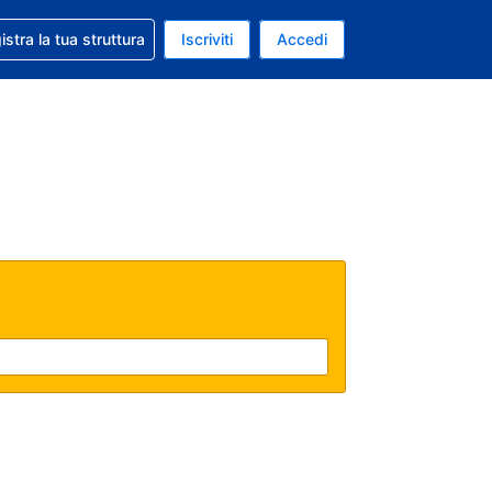
 aiuto con la prenotazione
istra la tua struttura
Iscriviti
Accedi
a attuale: Dollaro statunitense
ua. Lingua attuale: Italiano