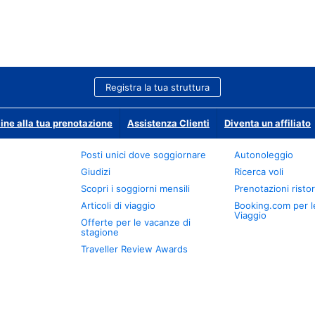
Registra la tua struttura
ine alla tua prenotazione
Assistenza Clienti
Diventa un affiliato
Posti unici dove soggiornare
Autonoleggio
Giudizi
Ricerca voli
Scopri i soggiorni mensili
Prenotazioni ristor
Articoli di viaggio
Booking.com per l
Viaggio
Offerte per le vacanze di
stagione
Traveller Review Awards