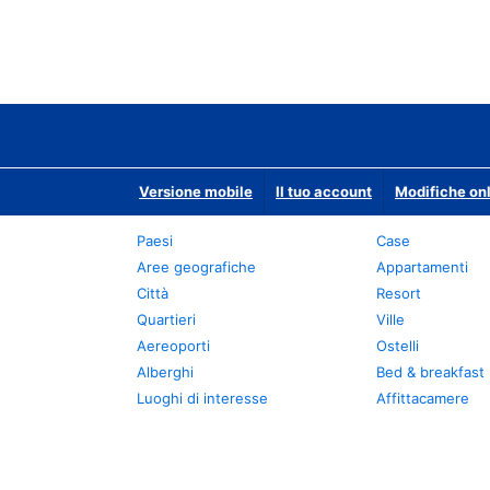
Versione mobile
Il tuo account
Modifiche onl
Paesi
Case
Aree geografiche
Appartamenti
Città
Resort
Quartieri
Ville
Aereoporti
Ostelli
Alberghi
Bed & breakfast
Luoghi di interesse
Affittacamere