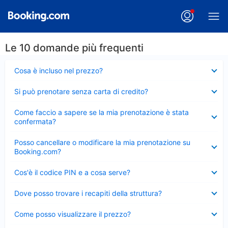
Le 10 domande più frequenti
Elemento
Cosa è incluso nel prezzo?
chiuso
Elemento
Si può prenotare senza carta di credito?
chiuso
Elemento
Come faccio a sapere se la mia prenotazione è stata
chiuso
confermata?
Elemento
Posso cancellare o modificare la mia prenotazione su
chiuso
Booking.com?
Elemento
Cos'è il codice PIN e a cosa serve?
chiuso
Elemento
Dove posso trovare i recapiti della struttura?
chiuso
Elemento
Come posso visualizzare il prezzo?
chiuso