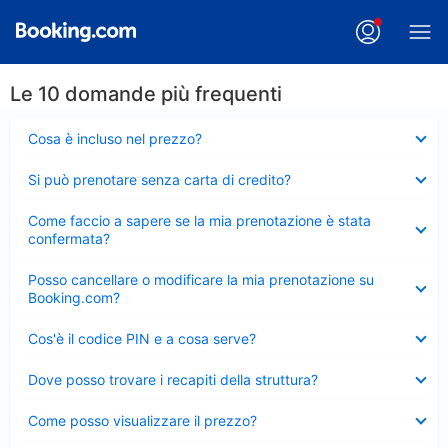
Le 10 domande più frequenti
Elemento
Cosa è incluso nel prezzo?
chiuso
Elemento
Si può prenotare senza carta di credito?
chiuso
Elemento
Come faccio a sapere se la mia prenotazione è stata
chiuso
confermata?
Elemento
Posso cancellare o modificare la mia prenotazione su
chiuso
Booking.com?
Elemento
Cos'è il codice PIN e a cosa serve?
chiuso
Elemento
Dove posso trovare i recapiti della struttura?
chiuso
Elemento
Come posso visualizzare il prezzo?
chiuso