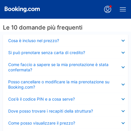
Le 10 domande più frequenti
Elemento
Cosa è incluso nel prezzo?
chiuso
Elemento
Si può prenotare senza carta di credito?
chiuso
Elemento
Come faccio a sapere se la mia prenotazione è stata
chiuso
confermata?
Elemento
Posso cancellare o modificare la mia prenotazione su
chiuso
Booking.com?
Elemento
Cos'è il codice PIN e a cosa serve?
chiuso
Elemento
Dove posso trovare i recapiti della struttura?
chiuso
Elemento
Come posso visualizzare il prezzo?
chiuso