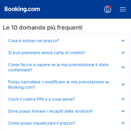
Le 10 domande più frequenti
Elemento
Cosa è incluso nel prezzo?
chiuso
Elemento
Si può prenotare senza carta di credito?
chiuso
Elemento
Come faccio a sapere se la mia prenotazione è stata
chiuso
confermata?
Elemento
Posso cancellare o modificare la mia prenotazione su
chiuso
Booking.com?
Elemento
Cos'è il codice PIN e a cosa serve?
chiuso
Elemento
Dove posso trovare i recapiti della struttura?
chiuso
Elemento
Come posso visualizzare il prezzo?
chiuso