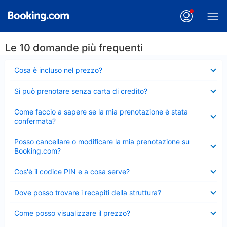
Le 10 domande più frequenti
Elemento
Cosa è incluso nel prezzo?
chiuso
Elemento
Si può prenotare senza carta di credito?
chiuso
Elemento
Come faccio a sapere se la mia prenotazione è stata
chiuso
confermata?
Elemento
Posso cancellare o modificare la mia prenotazione su
chiuso
Booking.com?
Elemento
Cos'è il codice PIN e a cosa serve?
chiuso
Elemento
Dove posso trovare i recapiti della struttura?
chiuso
Elemento
Come posso visualizzare il prezzo?
chiuso