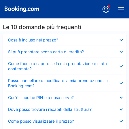
Le 10 domande più frequenti
Elemento
Cosa è incluso nel prezzo?
chiuso
Elemento
Si può prenotare senza carta di credito?
chiuso
Elemento
Come faccio a sapere se la mia prenotazione è stata
chiuso
confermata?
Elemento
Posso cancellare o modificare la mia prenotazione su
chiuso
Booking.com?
Elemento
Cos'è il codice PIN e a cosa serve?
chiuso
Elemento
Dove posso trovare i recapiti della struttura?
chiuso
Elemento
Come posso visualizzare il prezzo?
chiuso