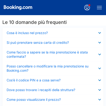
Le 10 domande più frequenti
Elemento
Cosa è incluso nel prezzo?
chiuso
Elemento
Si può prenotare senza carta di credito?
chiuso
Elemento
Come faccio a sapere se la mia prenotazione è stata
chiuso
confermata?
Elemento
Posso cancellare o modificare la mia prenotazione su
chiuso
Booking.com?
Elemento
Cos'è il codice PIN e a cosa serve?
chiuso
Elemento
Dove posso trovare i recapiti della struttura?
chiuso
Elemento
Come posso visualizzare il prezzo?
chiuso