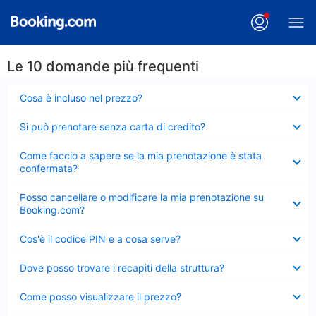
Le 10 domande più frequenti
Elemento
Cosa è incluso nel prezzo?
chiuso
Elemento
Si può prenotare senza carta di credito?
chiuso
Elemento
Come faccio a sapere se la mia prenotazione è stata
chiuso
confermata?
Elemento
Posso cancellare o modificare la mia prenotazione su
chiuso
Booking.com?
Elemento
Cos'è il codice PIN e a cosa serve?
chiuso
Elemento
Dove posso trovare i recapiti della struttura?
chiuso
Elemento
Come posso visualizzare il prezzo?
chiuso