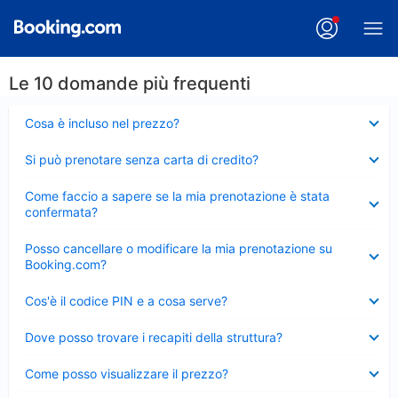
Le 10 domande più frequenti
Elemento
Cosa è incluso nel prezzo?
chiuso
Elemento
Si può prenotare senza carta di credito?
chiuso
Elemento
Come faccio a sapere se la mia prenotazione è stata
chiuso
confermata?
Elemento
Posso cancellare o modificare la mia prenotazione su
chiuso
Booking.com?
Elemento
Cos'è il codice PIN e a cosa serve?
chiuso
Elemento
Dove posso trovare i recapiti della struttura?
chiuso
Elemento
Come posso visualizzare il prezzo?
chiuso