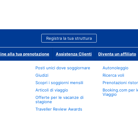
Registra la tua struttura
ine alla tua prenotazione
Assistenza Clienti
Diventa un affiliato
Posti unici dove soggiornare
Autonoleggio
Giudizi
Ricerca voli
Scopri i soggiorni mensili
Prenotazioni ristor
Articoli di viaggio
Booking.com per l
Viaggio
Offerte per le vacanze di
stagione
Traveller Review Awards