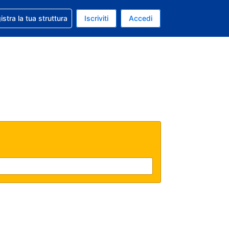
 aiuto con la prenotazione
istra la tua struttura
Iscriviti
Accedi
a attuale: Euro
ua. Lingua attuale: Italiano