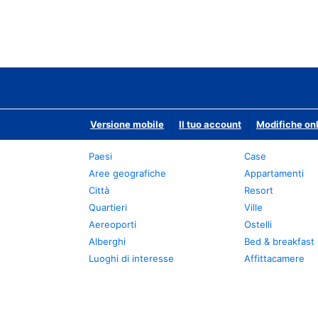
Versione mobile
Il tuo account
Modifiche onl
Paesi
Case
Aree geografiche
Appartamenti
Città
Resort
Quartieri
Ville
Aereoporti
Ostelli
Alberghi
Bed & breakfast
Luoghi di interesse
Affittacamere