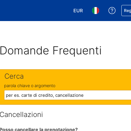
EUR
Ricevi
Reg
Scegli la tua valuta. Valut
Scegli la tua ling
Domande Frequenti
Cerca
parola chiave o argomento
Cancellazioni
Posso cancellare la prenotazione?