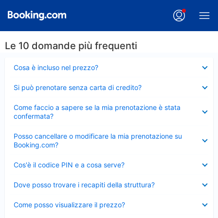
Le 10 domande più frequenti
Elemento
Cosa è incluso nel prezzo?
chiuso
Elemento
Si può prenotare senza carta di credito?
chiuso
Elemento
Come faccio a sapere se la mia prenotazione è stata
chiuso
confermata?
Elemento
Posso cancellare o modificare la mia prenotazione su
chiuso
Booking.com?
Elemento
Cos'è il codice PIN e a cosa serve?
chiuso
Elemento
Dove posso trovare i recapiti della struttura?
chiuso
Elemento
Come posso visualizzare il prezzo?
chiuso