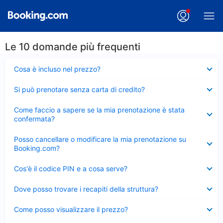
Le 10 domande più frequenti
Elemento
Cosa è incluso nel prezzo?
chiuso
Elemento
Si può prenotare senza carta di credito?
chiuso
Elemento
Come faccio a sapere se la mia prenotazione è stata
chiuso
confermata?
Elemento
Posso cancellare o modificare la mia prenotazione su
chiuso
Booking.com?
Elemento
Cos'è il codice PIN e a cosa serve?
chiuso
Elemento
Dove posso trovare i recapiti della struttura?
chiuso
Elemento
Come posso visualizzare il prezzo?
chiuso