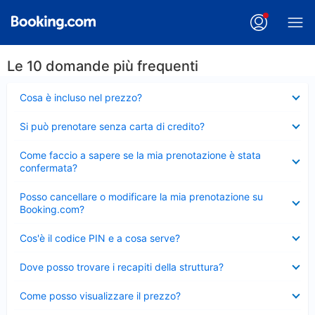
Le 10 domande più frequenti
Elemento
Cosa è incluso nel prezzo?
chiuso
Elemento
Si può prenotare senza carta di credito?
chiuso
Elemento
Come faccio a sapere se la mia prenotazione è stata
chiuso
confermata?
Elemento
Posso cancellare o modificare la mia prenotazione su
chiuso
Booking.com?
Elemento
Cos'è il codice PIN e a cosa serve?
chiuso
Elemento
Dove posso trovare i recapiti della struttura?
chiuso
Elemento
Come posso visualizzare il prezzo?
chiuso