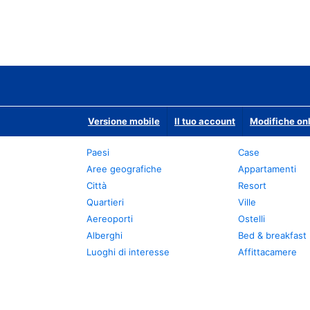
Versione mobile
Il tuo account
Modifiche onl
Paesi
Case
Aree geografiche
Appartamenti
Città
Resort
Quartieri
Ville
Aereoporti
Ostelli
Alberghi
Bed & breakfast
Luoghi di interesse
Affittacamere