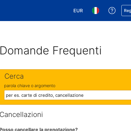
EUR
Ricevi
Reg
Scegli la tua valuta. Valut
Scegli la tua ling
Domande Frequenti
Cerca
parola chiave o argomento
Cancellazioni
Posso cancellare la prenotazione?