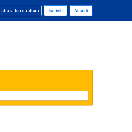
 aiuto con la prenotazione
istra la tua struttura
Iscriviti
Accedi
a attuale: Euro
ua. Lingua attuale: Italiano