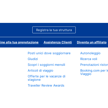
Registra la tua struttura
ine alla tua prenotazione
Assistenza Clienti
Diventa un affiliato
Posti unici dove soggiornare
Autonoleggio
Giudizi
Ricerca voli
Scopri i soggiorni mensili
Prenotazioni ristor
Articoli di viaggio
Booking.com per l
Viaggio
Offerte per le vacanze di
stagione
Traveller Review Awards