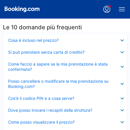
Le 10 domande più frequenti
Elemento
Cosa è incluso nel prezzo?
chiuso
Elemento
Si può prenotare senza carta di credito?
chiuso
Elemento
Come faccio a sapere se la mia prenotazione è stata
chiuso
confermata?
Elemento
Posso cancellare o modificare la mia prenotazione su
chiuso
Booking.com?
Elemento
Cos'è il codice PIN e a cosa serve?
chiuso
Elemento
Dove posso trovare i recapiti della struttura?
chiuso
Elemento
Come posso visualizzare il prezzo?
chiuso