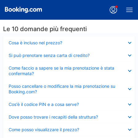
Le 10 domande più frequenti
Elemento
Cosa è incluso nel prezzo?
chiuso
Elemento
Si può prenotare senza carta di credito?
chiuso
Elemento
Come faccio a sapere se la mia prenotazione è stata
chiuso
confermata?
Elemento
Posso cancellare o modificare la mia prenotazione su
chiuso
Booking.com?
Elemento
Cos'è il codice PIN e a cosa serve?
chiuso
Elemento
Dove posso trovare i recapiti della struttura?
chiuso
Elemento
Come posso visualizzare il prezzo?
chiuso