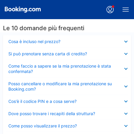
Le 10 domande più frequenti
Elemento
Cosa è incluso nel prezzo?
chiuso
Elemento
Si può prenotare senza carta di credito?
chiuso
Elemento
Come faccio a sapere se la mia prenotazione è stata
chiuso
confermata?
Elemento
Posso cancellare o modificare la mia prenotazione su
chiuso
Booking.com?
Elemento
Cos'è il codice PIN e a cosa serve?
chiuso
Elemento
Dove posso trovare i recapiti della struttura?
chiuso
Elemento
Come posso visualizzare il prezzo?
chiuso