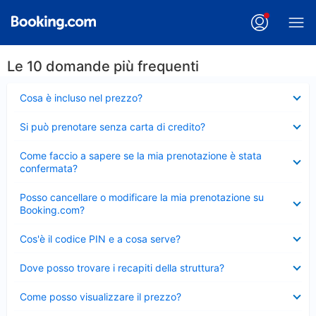
Le 10 domande più frequenti
Elemento
Cosa è incluso nel prezzo?
chiuso
Elemento
Si può prenotare senza carta di credito?
chiuso
Elemento
Come faccio a sapere se la mia prenotazione è stata
chiuso
confermata?
Elemento
Posso cancellare o modificare la mia prenotazione su
chiuso
Booking.com?
Elemento
Cos'è il codice PIN e a cosa serve?
chiuso
Elemento
Dove posso trovare i recapiti della struttura?
chiuso
Elemento
Come posso visualizzare il prezzo?
chiuso