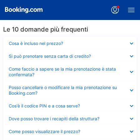
Le 10 domande più frequenti
Elemento
Cosa è incluso nel prezzo?
chiuso
Elemento
Si può prenotare senza carta di credito?
chiuso
Elemento
Come faccio a sapere se la mia prenotazione è stata
chiuso
confermata?
Elemento
Posso cancellare o modificare la mia prenotazione su
chiuso
Booking.com?
Elemento
Cos'è il codice PIN e a cosa serve?
chiuso
Elemento
Dove posso trovare i recapiti della struttura?
chiuso
Elemento
Come posso visualizzare il prezzo?
chiuso