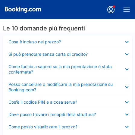
Le 10 domande più frequenti
Elemento
Cosa è incluso nel prezzo?
chiuso
Elemento
Si può prenotare senza carta di credito?
chiuso
Elemento
Come faccio a sapere se la mia prenotazione è stata
chiuso
confermata?
Elemento
Posso cancellare o modificare la mia prenotazione su
chiuso
Booking.com?
Elemento
Cos'è il codice PIN e a cosa serve?
chiuso
Elemento
Dove posso trovare i recapiti della struttura?
chiuso
Elemento
Come posso visualizzare il prezzo?
chiuso