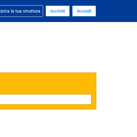
 aiuto con la prenotazione
istra la tua struttura
Iscriviti
Accedi
a attuale: Euro
ua. Lingua attuale: Italiano