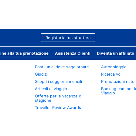
Registra la tua struttura
ine alla tua prenotazione
Assistenza Clienti
Diventa un affiliato
Posti unici dove soggiornare
Autonoleggio
Giudizi
Ricerca voli
Scopri i soggiorni mensili
Prenotazioni ristor
Articoli di viaggio
Booking.com per l
Viaggio
Offerte per le vacanze di
stagione
Traveller Review Awards