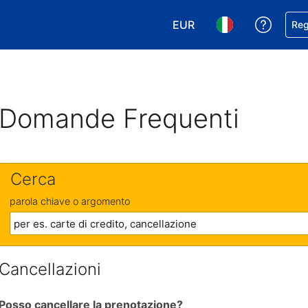
EUR
Ricevi
Reg
Scegli la tua valuta. Valut
Scegli la tua ling
Domande Frequenti
Cerca
parola chiave o argomento
Cancellazioni
Posso cancellare la prenotazione?