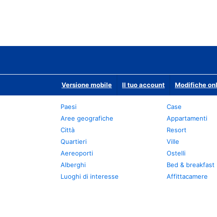
Versione mobile
Il tuo account
Modifiche onl
Paesi
Case
Aree geografiche
Appartamenti
Città
Resort
Quartieri
Ville
Aereoporti
Ostelli
Alberghi
Bed & breakfast
Luoghi di interesse
Affittacamere