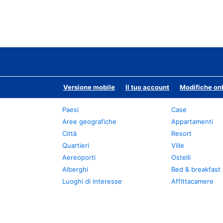
Versione mobile
Il tuo account
Modifiche onl
Paesi
Case
Aree geografiche
Appartamenti
Città
Resort
Quartieri
Ville
Aereoporti
Ostelli
Alberghi
Bed & breakfast
Luoghi di interesse
Affittacamere