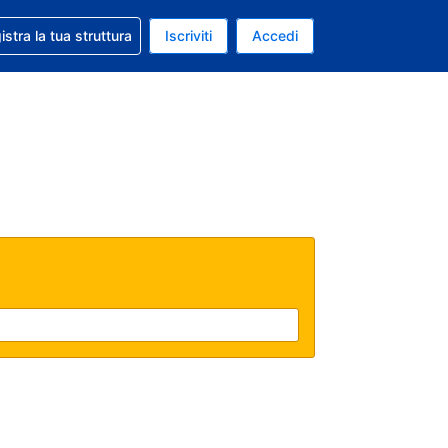
 aiuto con la prenotazione
istra la tua struttura
Iscriviti
Accedi
a attuale: Euro
ua. Lingua attuale: Italiano