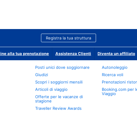
Registra la tua struttura
ine alla tua prenotazione
Assistenza Clienti
Diventa un affiliato
Posti unici dove soggiornare
Autonoleggio
Giudizi
Ricerca voli
Scopri i soggiorni mensili
Prenotazioni ristor
Articoli di viaggio
Booking.com per l
Viaggio
Offerte per le vacanze di
stagione
Traveller Review Awards