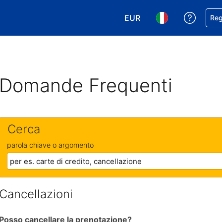
EUR
Ricevi
Reg
Scegli la tua valuta. Valut
Scegli la tua ling
Domande Frequenti
Cerca
parola chiave o argomento
Cancellazioni
Posso cancellare la prenotazione?