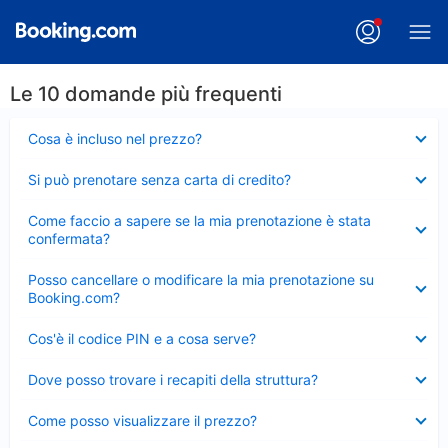
Le 10 domande più frequenti
Elemento
Cosa è incluso nel prezzo?
chiuso
Elemento
Si può prenotare senza carta di credito?
chiuso
Elemento
Come faccio a sapere se la mia prenotazione è stata
chiuso
confermata?
Elemento
Posso cancellare o modificare la mia prenotazione su
chiuso
Booking.com?
Elemento
Cos'è il codice PIN e a cosa serve?
chiuso
Elemento
Dove posso trovare i recapiti della struttura?
chiuso
Elemento
Come posso visualizzare il prezzo?
chiuso