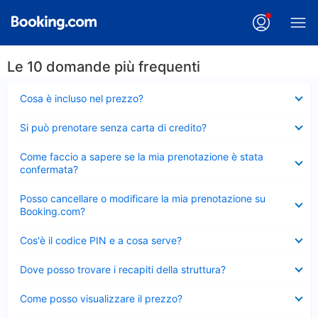
Le 10 domande più frequenti
Elemento
Cosa è incluso nel prezzo?
chiuso
Elemento
Si può prenotare senza carta di credito?
chiuso
Elemento
Come faccio a sapere se la mia prenotazione è stata
chiuso
confermata?
Elemento
Posso cancellare o modificare la mia prenotazione su
chiuso
Booking.com?
Elemento
Cos'è il codice PIN e a cosa serve?
chiuso
Elemento
Dove posso trovare i recapiti della struttura?
chiuso
Elemento
Come posso visualizzare il prezzo?
chiuso