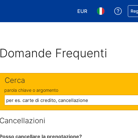
EUR
Ricevi
Reg
Scegli la tua valuta. Valut
Scegli la tua ling
Domande Frequenti
Cerca
parola chiave o argomento
Cancellazioni
Posso cancellare la prenotazione?