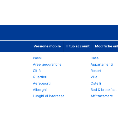
Versione mobile
Il tuo account
Modifiche onl
Paesi
Case
Aree geografiche
Appartamenti
Città
Resort
Quartieri
Ville
Aereoporti
Ostelli
Alberghi
Bed & breakfast
Luoghi di interesse
Affittacamere