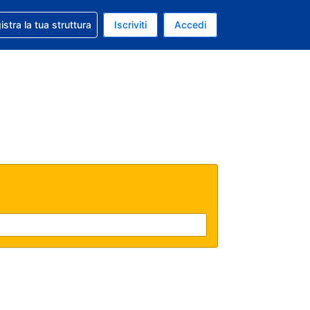
 aiuto con la prenotazione
istra la tua struttura
Iscriviti
Accedi
a attuale: Euro
ua. Lingua attuale: Italiano