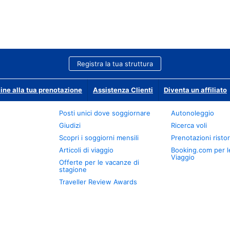
Registra la tua struttura
ine alla tua prenotazione
Assistenza Clienti
Diventa un affiliato
Posti unici dove soggiornare
Autonoleggio
Giudizi
Ricerca voli
Scopri i soggiorni mensili
Prenotazioni ristor
Articoli di viaggio
Booking.com per l
Viaggio
Offerte per le vacanze di
stagione
Traveller Review Awards