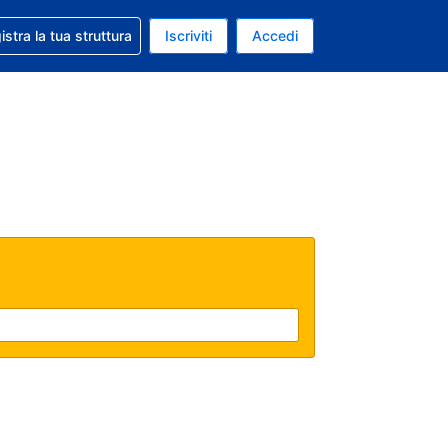
 aiuto con la prenotazione
istra la tua struttura
Iscriviti
Accedi
a attuale: Euro
ua. Lingua attuale: Italiano