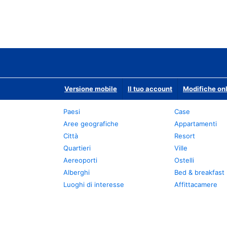
Versione mobile
Il tuo account
Modifiche onl
Paesi
Case
Aree geografiche
Appartamenti
Città
Resort
Quartieri
Ville
Aereoporti
Ostelli
Alberghi
Bed & breakfast
Luoghi di interesse
Affittacamere