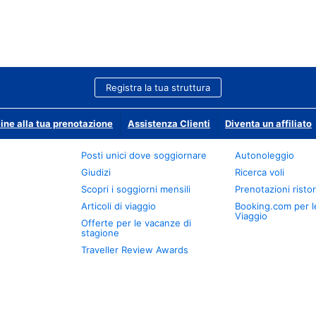
Registra la tua struttura
ine alla tua prenotazione
Assistenza Clienti
Diventa un affiliato
Posti unici dove soggiornare
Autonoleggio
Giudizi
Ricerca voli
Scopri i soggiorni mensili
Prenotazioni ristor
Articoli di viaggio
Booking.com per l
Viaggio
Offerte per le vacanze di
stagione
Traveller Review Awards