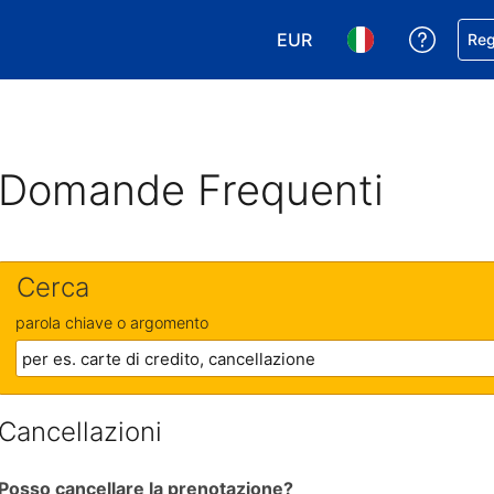
EUR
Ricevi
Reg
Scegli la tua valuta. Valut
Scegli la tua ling
Domande Frequenti
Cerca
parola chiave o argomento
Cancellazioni
Posso cancellare la prenotazione?