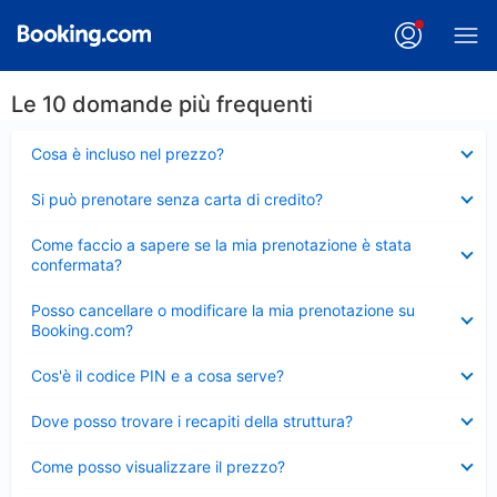
Le 10 domande più frequenti
Elemento
Cosa è incluso nel prezzo?
chiuso
Elemento
Si può prenotare senza carta di credito?
chiuso
Elemento
Come faccio a sapere se la mia prenotazione è stata
chiuso
confermata?
Elemento
Posso cancellare o modificare la mia prenotazione su
chiuso
Booking.com?
Elemento
Cos'è il codice PIN e a cosa serve?
chiuso
Elemento
Dove posso trovare i recapiti della struttura?
chiuso
Elemento
Come posso visualizzare il prezzo?
chiuso