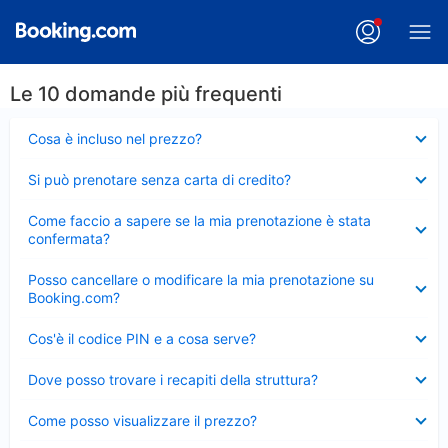
Le 10 domande più frequenti
Elemento
Cosa è incluso nel prezzo?
chiuso
Elemento
Si può prenotare senza carta di credito?
chiuso
Elemento
Come faccio a sapere se la mia prenotazione è stata
chiuso
confermata?
Elemento
Posso cancellare o modificare la mia prenotazione su
chiuso
Booking.com?
Elemento
Cos'è il codice PIN e a cosa serve?
chiuso
Elemento
Dove posso trovare i recapiti della struttura?
chiuso
Elemento
Come posso visualizzare il prezzo?
chiuso