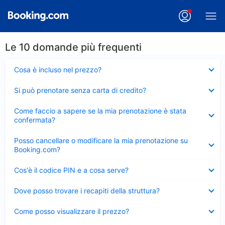
Le 10 domande più frequenti
Elemento
Cosa è incluso nel prezzo?
chiuso
Elemento
Si può prenotare senza carta di credito?
chiuso
Elemento
Come faccio a sapere se la mia prenotazione è stata
chiuso
confermata?
Elemento
Posso cancellare o modificare la mia prenotazione su
chiuso
Booking.com?
Elemento
Cos'è il codice PIN e a cosa serve?
chiuso
Elemento
Dove posso trovare i recapiti della struttura?
chiuso
Elemento
Come posso visualizzare il prezzo?
chiuso