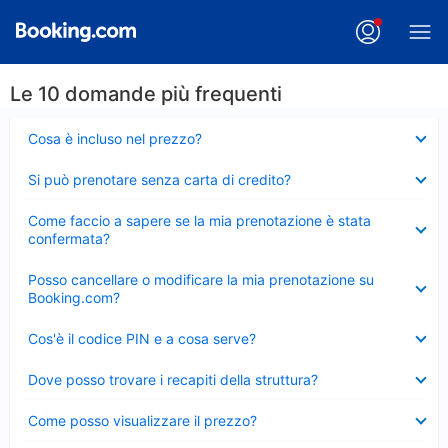
Le 10 domande più frequenti
Elemento
Cosa è incluso nel prezzo?
chiuso
Elemento
Si può prenotare senza carta di credito?
chiuso
Elemento
Come faccio a sapere se la mia prenotazione è stata
chiuso
confermata?
Elemento
Posso cancellare o modificare la mia prenotazione su
chiuso
Booking.com?
Elemento
Cos'è il codice PIN e a cosa serve?
chiuso
Elemento
Dove posso trovare i recapiti della struttura?
chiuso
Elemento
Come posso visualizzare il prezzo?
chiuso