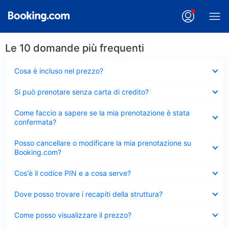
Le 10 domande più frequenti
Elemento
Cosa è incluso nel prezzo?
chiuso
Elemento
Si può prenotare senza carta di credito?
chiuso
Elemento
Come faccio a sapere se la mia prenotazione è stata
chiuso
confermata?
Elemento
Posso cancellare o modificare la mia prenotazione su
chiuso
Booking.com?
Elemento
Cos'è il codice PIN e a cosa serve?
chiuso
Elemento
Dove posso trovare i recapiti della struttura?
chiuso
Elemento
Come posso visualizzare il prezzo?
chiuso