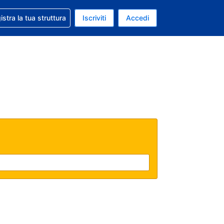
 aiuto con la prenotazione
istra la tua struttura
Iscriviti
Accedi
a attuale: Euro
ua. Lingua attuale: Italiano