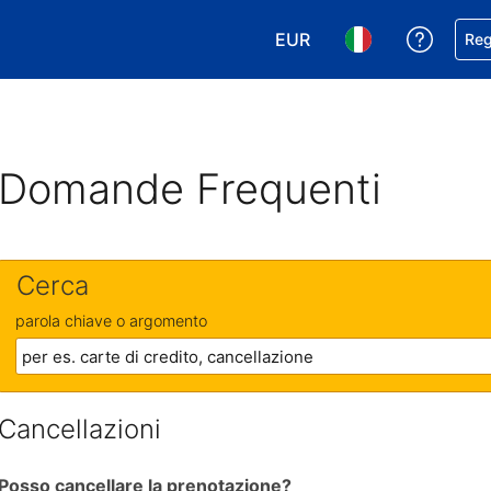
EUR
Ricevi
Reg
Scegli la tua valuta. Valut
Scegli la tua ling
Domande Frequenti
Cerca
parola chiave o argomento
Cancellazioni
Posso cancellare la prenotazione?