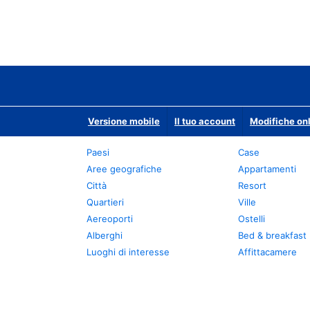
Versione mobile
Il tuo account
Modifiche onl
Paesi
Case
Aree geografiche
Appartamenti
Città
Resort
Quartieri
Ville
Aereoporti
Ostelli
Alberghi
Bed & breakfast
Luoghi di interesse
Affittacamere