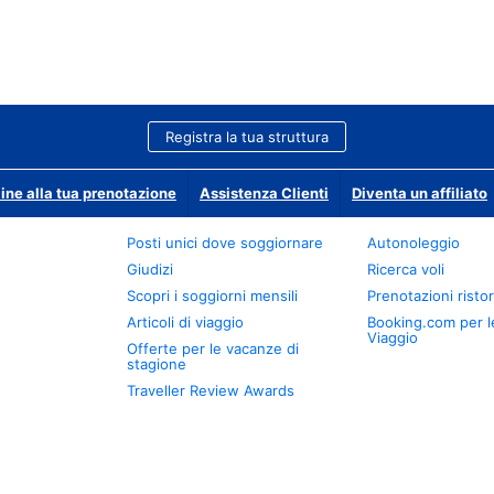
Registra la tua struttura
ine alla tua prenotazione
Assistenza Clienti
Diventa un affiliato
Posti unici dove soggiornare
Autonoleggio
Giudizi
Ricerca voli
Scopri i soggiorni mensili
Prenotazioni ristor
Articoli di viaggio
Booking.com per l
Viaggio
Offerte per le vacanze di
stagione
Traveller Review Awards