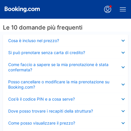
Le 10 domande più frequenti
Elemento
Cosa è incluso nel prezzo?
chiuso
Elemento
Si può prenotare senza carta di credito?
chiuso
Elemento
Come faccio a sapere se la mia prenotazione è stata
chiuso
confermata?
Elemento
Posso cancellare o modificare la mia prenotazione su
chiuso
Booking.com?
Elemento
Cos'è il codice PIN e a cosa serve?
chiuso
Elemento
Dove posso trovare i recapiti della struttura?
chiuso
Elemento
Come posso visualizzare il prezzo?
chiuso