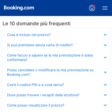
Le 10 domande più frequenti
Elemento
Cosa è incluso nel prezzo?
chiuso
Elemento
Si può prenotare senza carta di credito?
chiuso
Elemento
Come faccio a sapere se la mia prenotazione è stata
chiuso
confermata?
Elemento
Posso cancellare o modificare la mia prenotazione su
chiuso
Booking.com?
Elemento
Cos'è il codice PIN e a cosa serve?
chiuso
Elemento
Dove posso trovare i recapiti della struttura?
chiuso
Elemento
Come posso visualizzare il prezzo?
chiuso