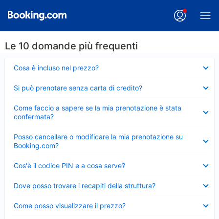
Le 10 domande più frequenti
Elemento
Cosa è incluso nel prezzo?
chiuso
Elemento
Si può prenotare senza carta di credito?
chiuso
Elemento
Come faccio a sapere se la mia prenotazione è stata
chiuso
confermata?
Elemento
Posso cancellare o modificare la mia prenotazione su
chiuso
Booking.com?
Elemento
Cos'è il codice PIN e a cosa serve?
chiuso
Elemento
Dove posso trovare i recapiti della struttura?
chiuso
Elemento
Come posso visualizzare il prezzo?
chiuso